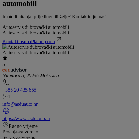
automobili
Imate li pitanja, prijedloge ili želje? Kontaktirajte nas!
Autoservis dubrovački automobili
Autoservis dubrovački automobili
Kontakt osoba
Planiraj rutu
Autoservis dubrovački automobili
5
Na moru 5, 20236 Mokošica
+385 20 435 655
info@asduauto.hr
https://www.asduauto.hr
Radno vrijeme
Prodaja
-
zatvoreno
Servis
-
zatvoreno