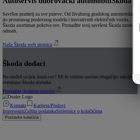
Autoservis dubrovački automobili
Škoda
Savršen pratitelj za sve puteve. Od živahnog gradskog automobila
do prostranog poslovnog modela i inovativnih električnih vozila,
Škoda asortiman pokriva sve. Pronađite svoj savršeni Škoda model
odmah.
Naša Škoda web stranica
Škoda dodaci
Ne možeš uvijek imati sve? Mi to vidimo sasvim drugačije: otkrijte
svestrane Škoda dodatke.
Pronađite dodatnu opremu
Kontakt
Karijera/Poslovi
Impressum
Zaštita podataka
Smjernice o kolačićima
Postavke kolačića